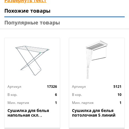
Развернуть текст
Тип крепления: потолочная
Похожие товары
Вид упаковки: ПНД рукав
Материал изделия: стальная труба, металл,
Популярные товары
пластмасса, ПВХ
Бренд: «ЛИАНА»
Страна-изготовитель: Китай
Артикул
17326
Артикул
5121
В кор.
6
В кор.
10
Мин. партия
1
Мин. партия
1
Сушилка для белья
Сушилка для белья
напольная скл. ,
потолочная 5 линий
105х55х83, СБ3 Ника,
1,4 белая Лиана, г.
1/6
Тверь, 1/10