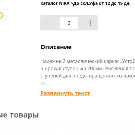
Каталог NIKA >
До скл.Уфа от 12 до 19 дн.
Описание
Надежный металлический каркас. Устой
широкая ступенька 200мм. Рифленая п
ступеней для предотвращения скольжен
кг.
Развернуть текст
Технические характеристики:
Высота до рабочей платформы, мм: 972
Рабочая высота (рост человека с вытяну
ые товары
Размер изделия в разложенном виде (Д
Размер изделия в сложенном виде (ДхШ
Ширина ступени, мм: 200