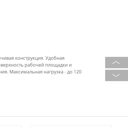
чивая конструкция. Удобная
оверхность рабочей площадки и
ия. Максимальная нагрузка - до 120
той рукой 220см), мм: 3172
хШхВ), мм: 512х900х1575
хВ), мм: 512х145х1670