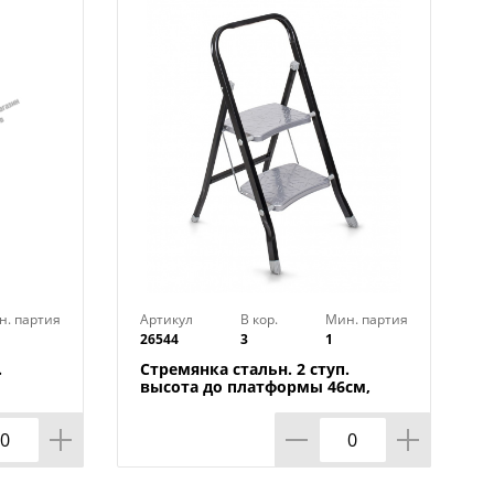
н. партия
Артикул
В кор.
Мин. партия
26544
3
1
.
Стремянка стальн. 2 ступ.
высота до платформы 46см,
1/1
20х45,5х89см, вес 3,45кг КЛАСС
PLUS UFUK Турция, 1/4