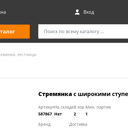
ина
Вход
талог
ремянки, лестницы
Стремянка
с широкими ступ
Артикул
На складе
В кор.
Мин. партия
587867
Нет
2
1
Бренд
Доставка