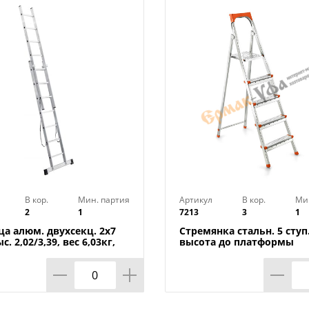
Вес нетто, кг: 8,0
В кор.
Мин. партия
Артикул
В кор.
Ми
2
1
7213
3
1
ца алюм. двухсекц. 2х7
Стремянка стальн. 5 ступ
с. 2,02/3,39, вес 6,03кг,
высота до платформы
 проф. 1,1мм, 60х20мм
106х286см UFUK Турция, 
урция, 1/1