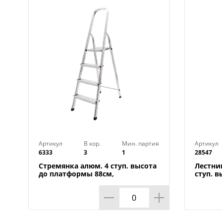
Артикул
В кор.
Мин. партия
Артикул
6333
3
1
28547
Стремянка алюм. 4 ступ. высота
Лестни
до платформы 88см,
ступ. вы
45х11,6х157см, вес 2,87кг UFUK
стенка
Турция, 1/1
UFUK Т