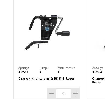
Артикул
В кор.
Мин. партия
Артикул
332583
4
1
332584
Станок клепальный RS-515 Rezer
Станок
Rezer