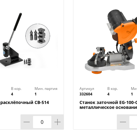
В кор.
Мин. партия
Артикул
В кор.
Ми
4
1
332604
4
1
 расклёпочный CB-514
Станок заточной EG-100-C
металлическое основани
автозажим цепи