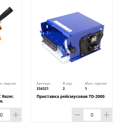
н. партия
Артикул
В кор.
Мин. партия
334321
2
1
 Rezer,
Приставка рейсмусовая TD-2000
е,