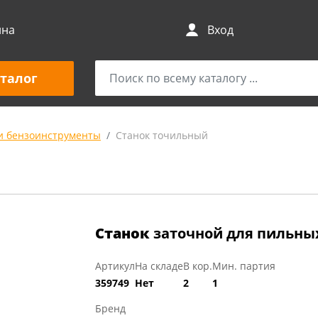
ина
Вход
талог
и бензоинструменты
Станок точильный
Станок
заточной для пильны
Артикул
На складе
В кор.
Мин. партия
359749
Нет
2
1
Бренд