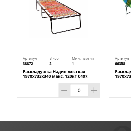
Артикул
В кор.
Мин. партия
Артикул
38872
2
1
66358
Раскладушка Надин жесткая
Раскла
1970х733х340 макс. 120кг С407,
1970х73
Ольса, Беларусь, 1/1
Ольса, 