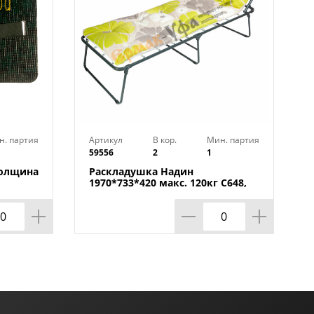
н. партия
Артикул
В кор.
Мин. партия
59556
2
1
толщина
Раскладушка Надин
1970*733*420 макс. 120кг С648,
Ольса, Беларусь, 1/2