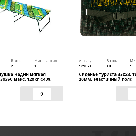
В кор.
Мин. партия
Артикул
В кор.
Ми
2
1
129071
10
1
душка Надин мягкая
Сиденье туриста 35х23, 
3х350 макс. 120кг С408,
20мм, эластичный пояс
Беларусь, 1/1
Boyscout, 1/20