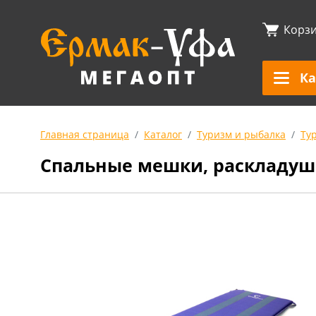
Корз
Ка
Главная страница
Каталог
Туризм и рыбалка
Ту
Спальные мешки, раскладушк