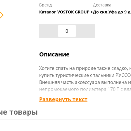
Бренд
Доставка
Каталог VOSTOK GROUP >
До скл.Уфа до 9 д
Описание
Хотите спать на природе также сладко,
купить туристические спальники РУСС
Внешняя часть аксессуара выполнена 
непромокаемого полиэстера 170 T с в
Внутри находится холлофайбер — гип
Развернуть текст
который хорошо согревает и держит ф
ые товары
составляет 350 г/м2, что делает турис
Экстрим с капюшонами отличным выбор
Изделие компактно складывается и поме