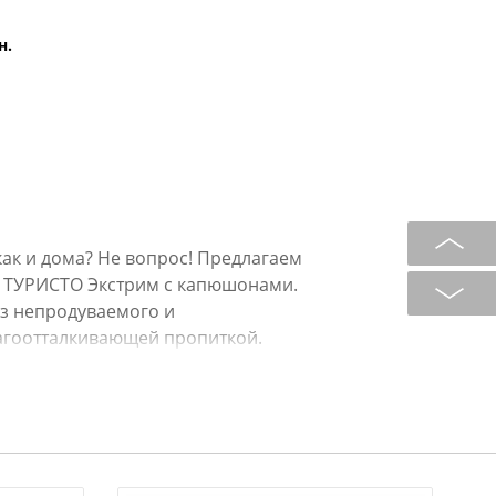
н.
 как и дома? Не вопрос! Предлагаем
О ТУРИСТО Экстрим с капюшонами.
из непродуваемого и
лагоотталкивающей пропиткой.
оаллергенный дышащий материал,
орму. Плотность наполнителя
тические спальники РУССО ТУРИСТО
ом для погоды до -10 градусов.
щается в чехол на завязках.