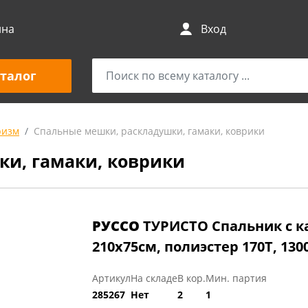
ина
Вход
талог
ризм
Спальные мешки, раскладушки, гамаки, коврики
и, гамаки, коврики
РУССО
ТУРИСТО Спальник с 
210х75см, полиэстер 170T, 1300
Артикул
На складе
В кор.
Мин. партия
285267
Нет
2
1