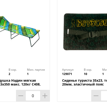
Технические характеристики:
Тип товара : Спальный мешок
Бренд : РУССО ТУРИСТО
Вес : 1300 г
Вес в упаковке : 1,318 кг
Материал : Полиэстер
Размер : 210х75 см
Размер упаковки : 46,2x22,8x18,3 см
Цвет : Зеленый
Страна производства : Китай
В кор.
Мин. партия
Артикул
В кор.
Ми
2
1
129071
10
1
душка Надин мягкая
Сиденье туриста 35х23, 
3х350 макс. 120кг С408,
20мм, эластичный пояс
Беларусь, 1/1
Boyscout, 1/20