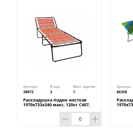
Артикул
В кор.
Мин. партия
Артикул
38872
2
1
66358
Раскладушка Надин жесткая
Раскла
1970х733х340 макс. 120кг С407,
1970х73
Ольса, Беларусь, 1/1
Ольса, 