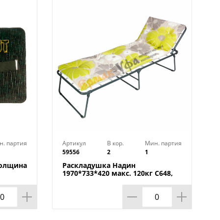
н. партия
Артикул
В кор.
Мин. партия
59556
2
1
толщина
Раскладушка Надин
1970*733*420 макс. 120кг С648,
Ольса, Беларусь, 1/2