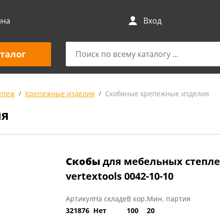
ина
Вход
талог
епеж
Крепежные изделия
Скобяные крепежные изделия
ия
Скобы
для мебельных степле
vertextools 0042-10-10
Артикул
На складе
В кор.
Мин. партия
321876
Нет
100
20