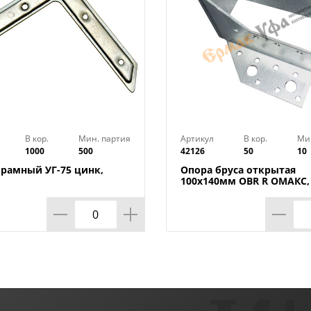
В кор.
Мин. партия
Артикул
В кор.
Ми
1000
500
42126
50
10
 рамный УГ-75 цинк,
Опора бруса открытая
100х140мм OBR R ОМАКС, 