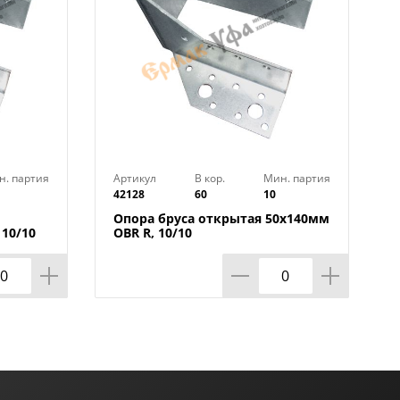
н. партия
Артикул
В кор.
Мин. партия
42128
60
10
Опора бруса открытая 50х140мм
10/10
OBR R, 10/10