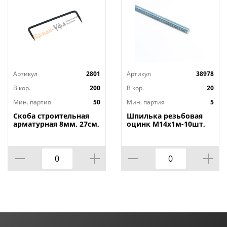
Артикул
2801
Артикул
38978
В кор.
200
В кор.
20
Мин. партия
50
Мин. партия
5
Скоба строительная
Шпилька резьбовая
арматурная 8мм, 27см,
оцинк М14х1м-10шт,
50/50
5/10