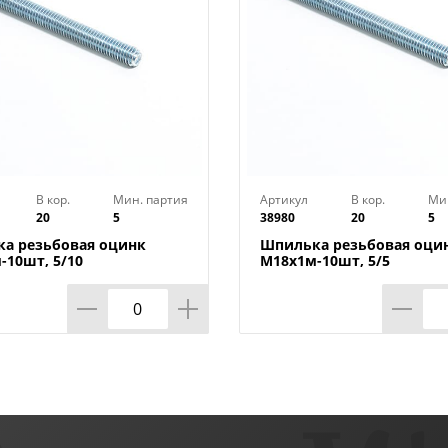
В кор.
Мин. партия
Артикул
В кор.
Ми
20
5
38980
20
5
а резьбовая оцинк
Шпилька резьбовая оци
-10шт, 5/10
М18х1м-10шт, 5/5