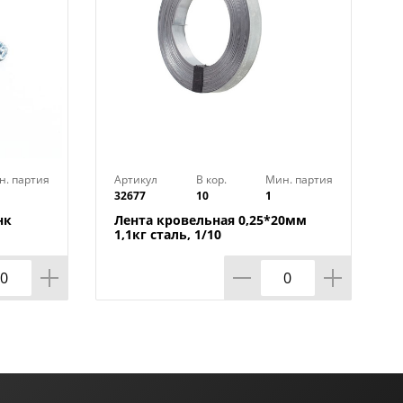
н. партия
Артикул
В кор.
Мин. партия
32677
10
1
нк
Лента кровельная 0,25*20мм
1,1кг сталь, 1/10