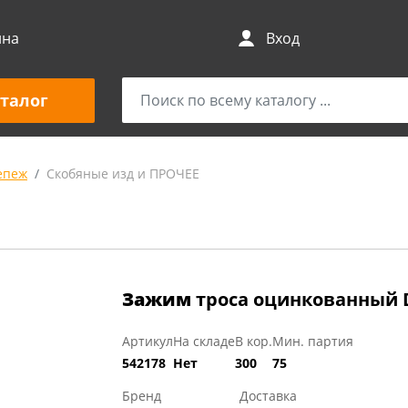
ина
Вход
талог
епеж
Скобяные изд и ПРОЧЕЕ
Зажим
троса оцинкованный 
Артикул
На складе
В кор.
Мин. партия
542178
Нет
300
75
Бренд
Доставка