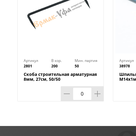
Артикул
В кор.
Мин. партия
Артикул
2801
200
50
38978
Скоба строительная арматурная
Шпильк
8мм, 27см, 50/50
М14х1м