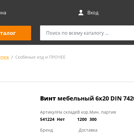
ина
Вход
талог
епеж
Скобяные изд и ПРОЧЕЕ
Винт
мебельный 6х20 DIN 742
Артикул
На складе
В кор.
Мин. партия
541224
Нет
1200
300
Бренд
Доставка