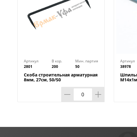
Артикул
В кор.
Мин. партия
Артикул
2801
200
50
38978
Скоба строительная арматурная
Шпильк
8мм, 27см, 50/50
М14х1м