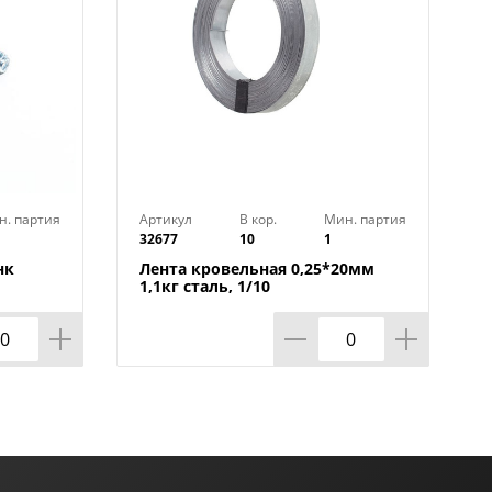
н. партия
Артикул
В кор.
Мин. партия
32677
10
1
нк
Лента кровельная 0,25*20мм
1,1кг сталь, 1/10