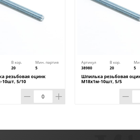
В кор.
Мин. партия
Артикул
В кор.
Ми
20
5
38980
20
5
а резьбовая оцинк
Шпилька резьбовая оци
-10шт, 5/10
М18х1м-10шт, 5/5