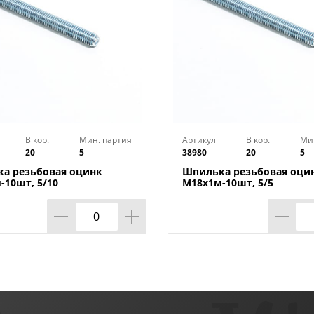
В кор.
Мин. партия
Артикул
В кор.
Ми
20
5
38980
20
5
а резьбовая оцинк
Шпилька резьбовая оци
-10шт, 5/10
М18х1м-10шт, 5/5