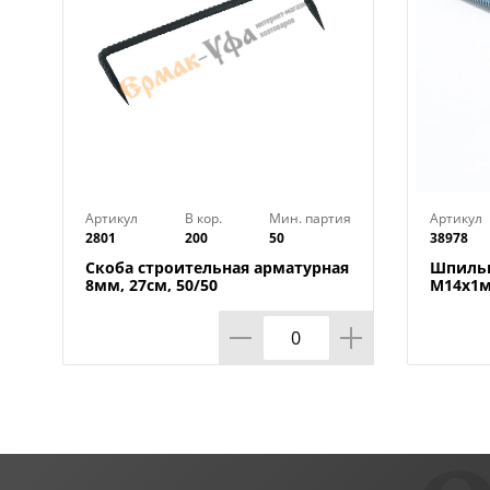
Артикул
В кор.
Мин. партия
Артикул
2801
200
50
38978
Скоба строительная арматурная
Шпильк
8мм, 27см, 50/50
М14х1м