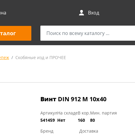
ина
Вход
талог
епеж
Скобяные изд и ПРОЧЕЕ
Винт
DIN 912 М 10х40
Артикул
На складе
В кор.
Мин. партия
541459
Нет
160
80
Бренд
Доставка