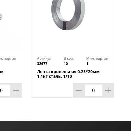
н. партия
Артикул
В кор.
Мин. партия
32677
10
1
нк
Лента кровельная 0,25*20мм
1,1кг сталь, 1/10