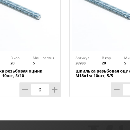
В кор.
Мин. партия
Артикул
В кор.
Ми
20
5
38980
20
5
а резьбовая оцинк
Шпилька резьбовая оци
-10шт, 5/10
М18х1м-10шт, 5/5