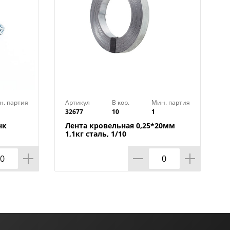
н. партия
Артикул
В кор.
Мин. партия
32677
10
1
нк
Лента кровельная 0,25*20мм
1,1кг сталь, 1/10