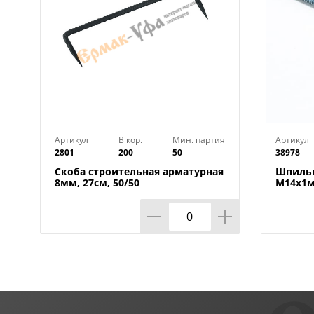
Артикул
В кор.
Мин. партия
Артикул
2801
200
50
38978
Скоба строительная арматурная
Шпильк
8мм, 27см, 50/50
М14х1м