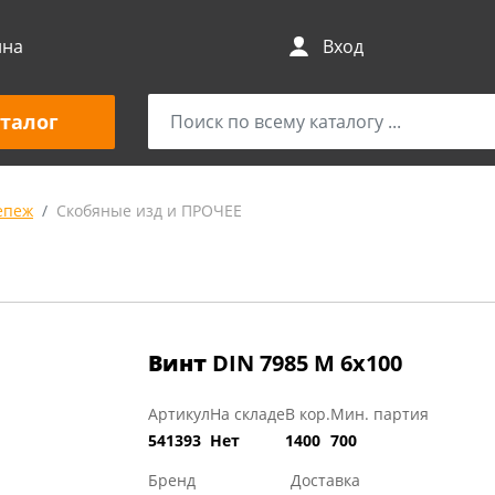
ина
Вход
талог
епеж
Скобяные изд и ПРОЧЕЕ
Винт
DIN 7985 М 6х100
Артикул
На складе
В кор.
Мин. партия
541393
Нет
1400
700
Бренд
Доставка