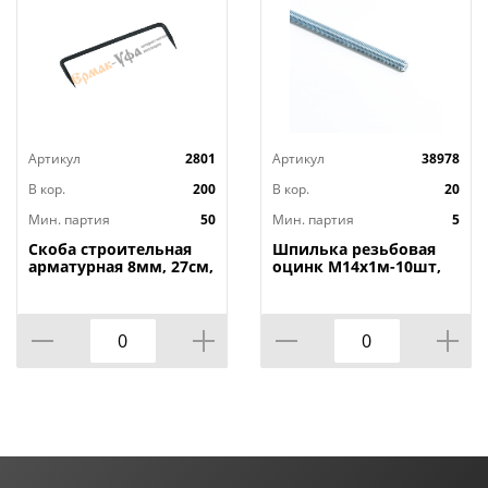
Артикул
2801
Артикул
38978
В кор.
200
В кор.
20
Мин. партия
50
Мин. партия
5
Скоба строительная
Шпилька резьбовая
арматурная 8мм, 27см,
оцинк М14х1м-10шт,
50/50
5/10