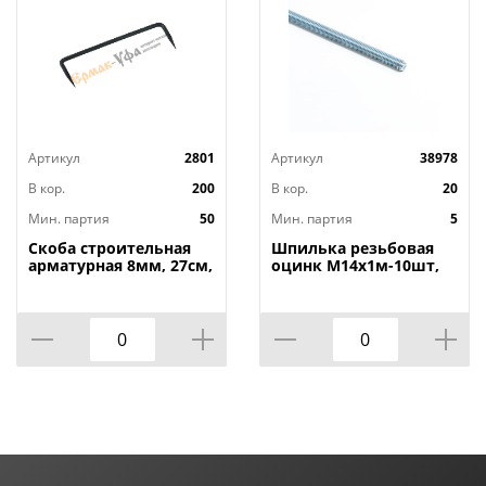
Артикул
2801
Артикул
38978
В кор.
200
В кор.
20
Мин. партия
50
Мин. партия
5
Скоба строительная
Шпилька резьбовая
арматурная 8мм, 27см,
оцинк М14х1м-10шт,
50/50
5/10