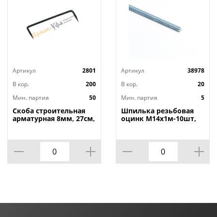
Артикул
2801
Артикул
38978
В кор.
200
В кор.
20
Мин. партия
50
Мин. партия
5
Скоба строительная
Шпилька резьбовая
арматурная 8мм, 27см,
оцинк М14х1м-10шт,
50/50
5/10