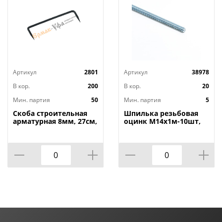
Артикул
2801
Артикул
38978
В кор.
200
В кор.
20
Мин. партия
50
Мин. партия
5
Скоба строительная
Шпилька резьбовая
арматурная 8мм, 27см,
оцинк М14х1м-10шт,
50/50
5/10