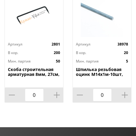
Артикул
2801
Артикул
38978
В кор.
200
В кор.
20
Мин. партия
50
Мин. партия
5
Скоба строительная
Шпилька резьбовая
арматурная 8мм, 27см,
оцинк М14х1м-10шт,
50/50
5/10