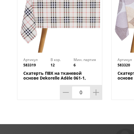
Артикул
В кор.
Мин. партия
Артикул
583319
12
6
583320
Скатерть ПВХ на тканевой
Скатер
основе Dekorelle Adèle 061-1,
основе 
110х140 см
110х14