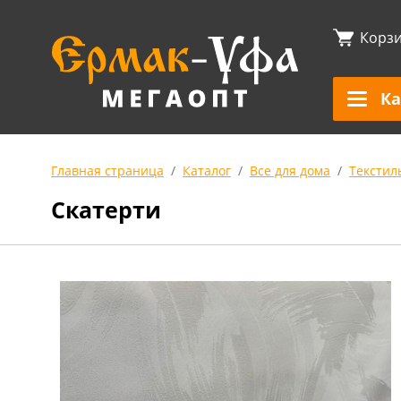
Корз
Ка
Главная страница
Каталог
Все для дома
Текстил
Скатерти