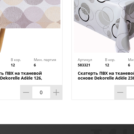
В кор.
Мин. партия
Артикул
В кор.
Ми
12
6
583321
12
6
ть ПВХ на тканевой
Скатерть ПВХ на тканево
Dekorelle Adèle 126,
основе Dekorelle Adèle 23
0 см
110х140 см