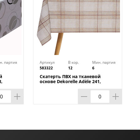
н. партия
Артикул
В кор.
Мин. партия
583322
12
6
й
Скатерть ПВХ на тканевой
8,
основе Dekorelle Adèle 241,
110х140 см