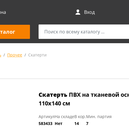
ина
Вход
талог
ь
Прочее
Скатерти
Скатерть
ПВХ на тканевой осн
110х140 см
Артикул
На складе
В кор.
Мин. партия
583433
Нет
14
7