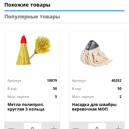
Похожие товары
характеристики: Вес: 130 г. Размеры запаски: 47 х
16,5 см. Размеры платформы: 40 х 10 см. Состав:
Популярные товары
полиэстер, полипропилен (кармашки).
Артикул
19879
Артикул
40352
В кор.
50
В кор.
50
Мин. партия
5
Мин. партия
2
Метла полипроп.
Насадка для швабры
круглая 3 кольца
веревочная МОП
Экономный дворник с
Миди, SVIP, 2/50
черенком, 155*10см,
5/5