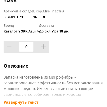
YORK
Артикул
На складе
В кор.
Мин. партия
567601
Нет
16
8
Бренд
Доставка
Каталог YORK Azur >
До скл.Уфа 18 дн.
Описание
Запаска изготовлена из микрофибры -
гарантированная эффективность без использования
моющих средств. Имеет высокие впитывающие
свойства, легко собирает грязь и хорошо
выполаскивается. Отлично подходит для мытья и
Развернуть текст
полировки всех видов полов. Технические