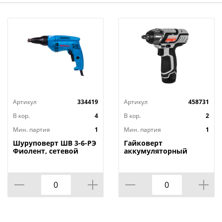
Артикул
334419
Артикул
458731
В кор.
4
В кор.
2
Мин. партия
1
Мин. партия
1
Шуруповерт ШВ 3-6-РЭ
Гайковерт
Фиолент, сетевой
аккумуляторный
ГАУ-100/12Э, ударный