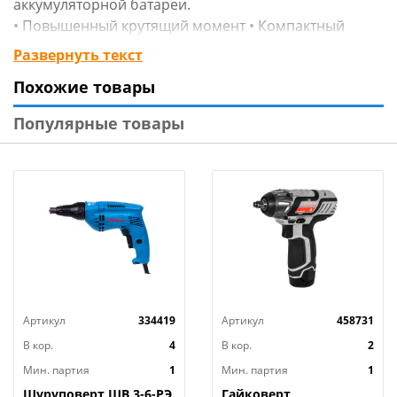
аккумуляторной батареи.
• Повышенный крутящий момент • Компактный
корпус
Развернуть текст
• Яркая подсветка
Похожие товары
Технические характеристики:
Популярные товары
Макс. диаметр оснастки: 10 мм
Тип патрона: быстрозажимной
Количество ступеней крутящего момента: 18+1
Макс. крутящий момент: 25 Нм
Мягкий крутящий момент: 20 Нм
Жесткий крутящий момент: 25 Нм
Количество скоростей работы:2
Макс. число оборотов (1-я скорость): 350 об/мин
Макс. число оборотов (2-я скорость): 1250 об/мин
Артикул
334419
Артикул
458731
В кор.
4
В кор.
2
Мин. партия
1
Мин. партия
1
Шуруповерт ШВ 3-6-РЭ
Гайковерт