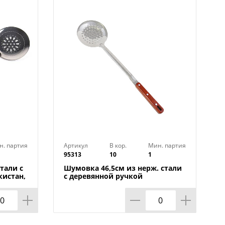
.
н. партия
Артикул
В кор.
Мин. партия
95313
10
1
тали с
Шумовка 46,5см из нерж. стали
кистан,
с деревянной ручкой
Узбекистан, 1/10/