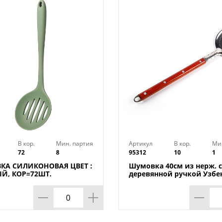
Можно мыть в посудомоечной машине
В кор.
Мин. партия
Артикул
В кор.
Ми
72
8
95312
10
1
КА СИЛИКОНОВАЯ ЦВЕТ :
Шумовка 40см из нерж. с
Й, КОР=72ШТ.
деревянной ручкой Узбе
.=12ШТ
1/10/