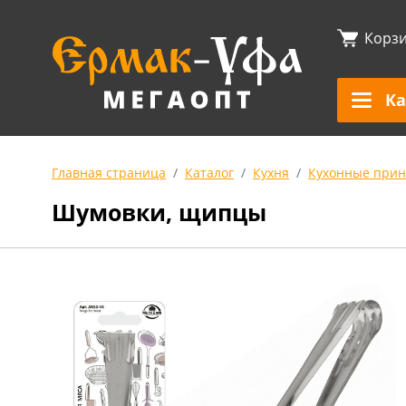
Корз
Ка
Главная страница
Каталог
Кухня
Кухонные прин
Шумовки, щипцы