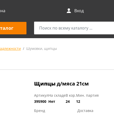
ина
Вход
талог
адлежности
Шумовки, щипцы
Щипцы
д/мяса 21см
Артикул
На складе
В кор.
Мин. партия
395900
Нет
24
12
Бренд
Доставка