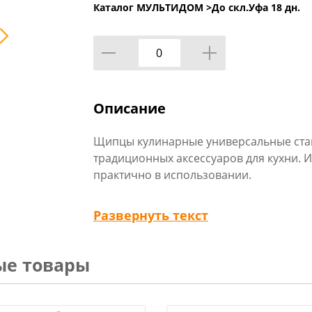
Каталог МУЛЬТИДОМ >
До скл.Уфа 18 дн.
Описание
Щипцы кулинарные универсальные ста
традиционных аксессуаров для кухни.
практично в использовании.
Перемешивайте салаты; переворачивай
Развернуть текст
во время жарки на сковороде или гриле
Пригодится для порционного раскла
ые товары
Изготовлены из стали с хромированны