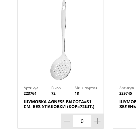
Артикул
В кор.
Мин. партия
Артикул
223764
72
18
229745
ШУМОВКА AGNESS ВЫСОТА=31
ШУМОВ
СМ. БЕЗ УПАКОВКИ (КОР=72ШТ.)
ЗЕЛЕНЫ
МАЛ.УП