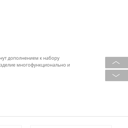
нут дополнением к набору
 Изделие многофункционально и
те шпикачки, мясо, рыбу и овощи
.
дывания блюд.
м покрытием.