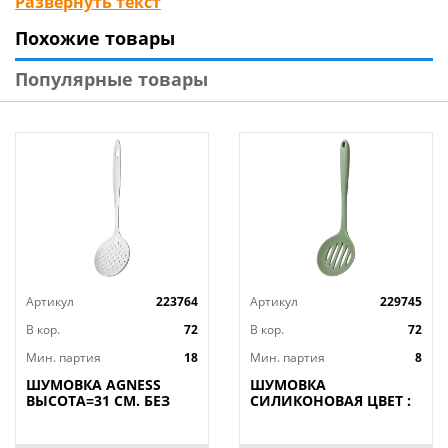
Развернуть текст
вареные яйца, снимать с пароварки манты.
Похожие товары
Благодаря складной конструкции, составные части
пары не потеряются и ее удобно хранить.
Популярные товары
Изготовлено из пластмассы (полипропилен).
Размер: общая длина 26 см.
Артикул
223764
Артикул
229745
В кор.
72
В кор.
72
Мин. партия
18
Мин. партия
8
ШУМОВКА AGNESS
ШУМОВКА
ВЫСОТА=31 СМ. БЕЗ
СИЛИКОНОВАЯ ЦВЕТ :
УПАКОВКИ
ЗЕЛЕНЫЙ, КОР=72ШТ.
(КОР=72ШТ.)
МАЛ.УП.=12ШТ