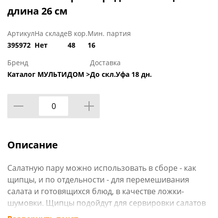
длина 26 см
Артикул
На складе
В кор.
Мин. партия
395972
Нет
48
16
Бренд
Доставка
Каталог МУЛЬТИДОМ >
До скл.Уфа 18 дн.
Описание
Салатную пару можно использовать в сборе - как
щипцы, и по отдельности - для перемешивания
салата и готовящихся блюд, в качестве ложки-
шумовки. Щипцы подойдут для сервировки салатов
и других блюд, ими удобно вытаскивать из кипятка