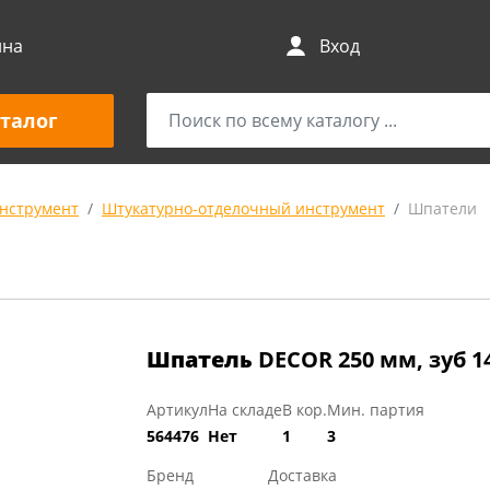
ина
Вход
талог
нструмент
Штукатурно-отделочный инструмент
Шпатели
Шпатель
DЕCOR 250 мм, зуб 1
Артикул
На складе
В кор.
Мин. партия
564476
Нет
1
3
Бренд
Доставка