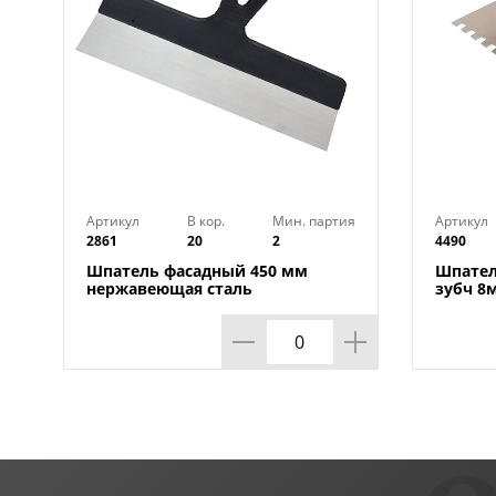
Артикул
В кор.
Мин. партия
Артикул
2861
20
2
4490
Шпатель фасадный 450 мм
Шпател
нержавеющая сталь
зубч 8
пластмассовая ручка, 2/40