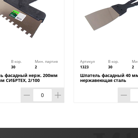
В кор.
Мин. партия
Артикул
В кор.
Ми
30
2
1323
30
2
ь фасадный нерж. 200мм
Шпатель фасадный 40 м
мм СИБРТЕХ, 2/100
нержавеющая сталь
пластмассовая ручка , 2/