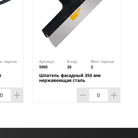
н. партия
Артикул
В кор.
Мин. партия
5905
20
2
м
Шпатель фасадный 350 мм
нержавеющая сталь
200
пластмассовая ручка, 2/50