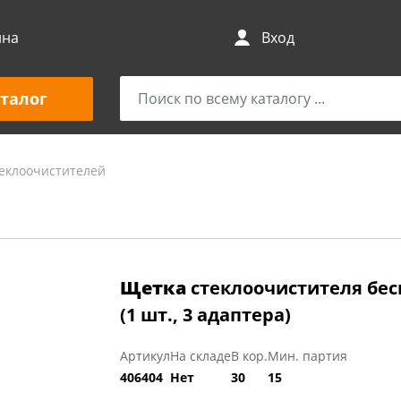
ина
Вход
талог
еклоочистителей
Щетка
стеклоочистителя беск
(1 шт., 3 адаптера)
Артикул
На складе
В кор.
Мин. партия
406404
Нет
30
15