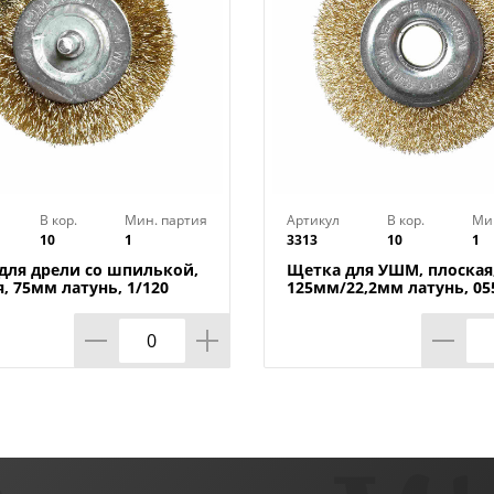
В кор.
Мин. партия
Артикул
В кор.
Ми
10
1
3313
10
1
для дрели со шпилькой,
Щетка для УШМ, плоская
, 75мм латунь, 1/120
125мм/22,2мм латунь, 05
цена за 1 шт. , 1/80