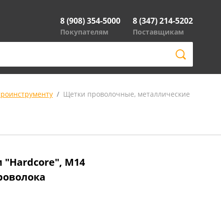
8 (908) 354-5000
8 (347) 214-5202
Покупателям
Поставщикам
троинструменту
Щетки проволочные, металлические
 "Hardcore", М14
роволока