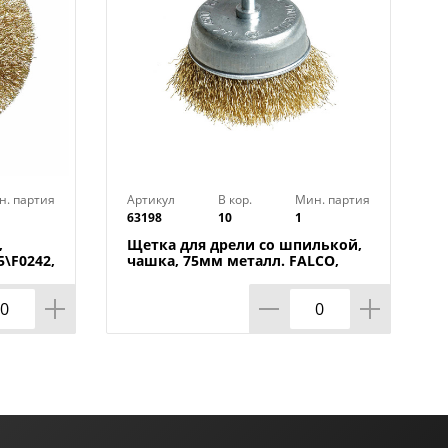
н. партия
Артикул
В кор.
Мин. партия
63198
10
1
,
Щетка для дрели со шпилькой,
5\F0242,
чашка, 75мм металл. FALCO,
1/10/100