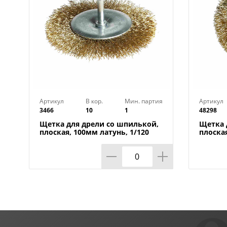
Артикул
В кор.
Мин. партия
Артикул
3466
10
1
48298
Щетка для дрели со шпилькой,
Щетка 
плоская, 100мм латунь, 1/120
плоская