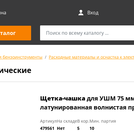
ина
Вход
талог
и бензоинструменты
Расходные материалы и оснастка к элек
ические
Щетка-чашка
для УШМ 75 мм
латунированная волнистая п
Артикул
На складе
В кор.
Мин. партия
479561
Нет
5
10