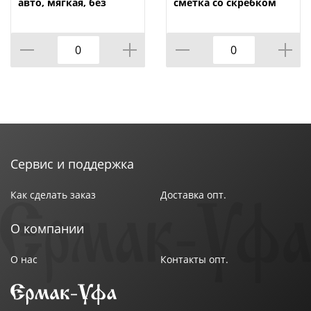
волокно 20%
авто, мягкая, без
сметка со скребком
черенка,
для авто зеленая 635
Страна производства : Китай
Альтернатива, м816,
Oktan А3-01-01, 1/30
1/18
Сервис и поддержка
Как сделать заказ
Доставка опт.
О компании
О нас
Контакты опт.