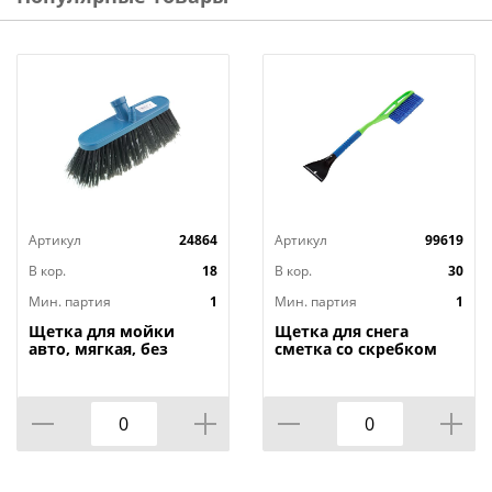
Артикул
24864
Артикул
99619
В кор.
18
В кор.
30
Мин. партия
1
Мин. партия
1
Щетка для мойки
Щетка для снега
авто, мягкая, без
сметка со скребком
черенка,
для авто зеленая 635
Альтернатива, м816,
Oktan А3-01-01, 1/30
1/18