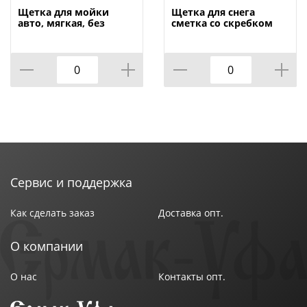
Размер : 30х30 см
Щетка для мойки
Щетка для снега
Размер упаковки : 32,5х14,4х2,9 см
авто, мягкая, без
сметка со скребком
черенка,
для авто зеленая 635
Состав : Одна сторона: полиэстер 80%, полиамид
Альтернатива, м816,
Oktan А3-01-01, 1/30
20%, вторая сторона: полиэстер 100%
1/18
Уход : Легко стирать и сушить
Цвет : Серый
Страна производства : Китай
Сервис и поддержка
Как сделать заказ
Доставка опт.
О компании
О нас
Контакты опт.