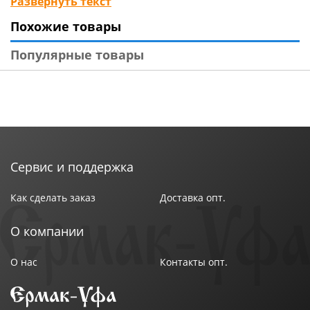
Развернуть текст
счет способности растягиваться. Наружный диаметр
Похожие товары
изделия 27 см. Изготовлена из нейлона.
Популярные товары
Сервис и поддержка
Как сделать заказ
Доставка опт.
О компании
О нас
Контакты опт.