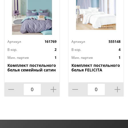
Артикул
161769
Артикул
555148
В кор.
2
В кор.
4
Мин. партия
1
Мин. партия
1
Комплект постельного
Комплект постельного
белья семейный сатин
белья FELICITA
Темно-синяя
семейный, морозная
коллекция, ПП 7385,
свежесть
1/1