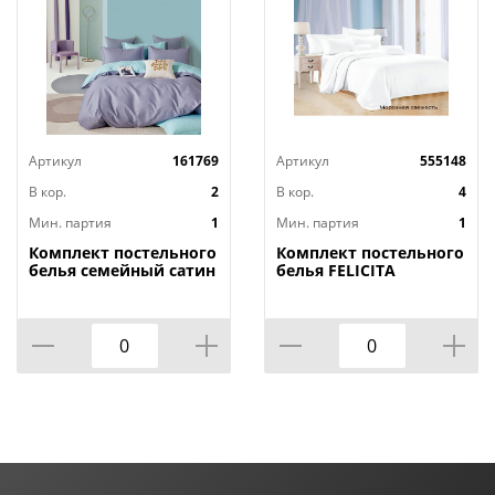
Артикул
161769
Артикул
555148
В кор.
2
В кор.
4
Мин. партия
1
Мин. партия
1
Комплект постельного
Комплект постельного
белья семейный сатин
белья FELICITA
Темно-синяя
семейный, морозная
коллекция, ПП 7385,
свежесть
1/1