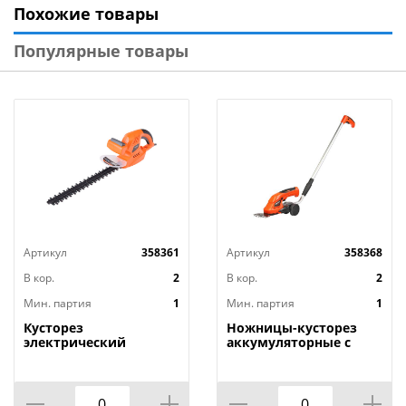
Похожие товары
Популярные товары
Артикул
358361
Артикул
358368
В кор.
2
В кор.
2
Мин. партия
1
Мин. партия
1
Кусторез
Ножницы-кусторез
электрический
аккумуляторные с
PATRIOT PT 4541
удлиненной ручкой
PATRIOT CSH 361, 3.6 В