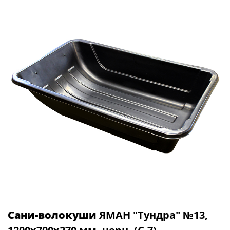
Сани-волокуши
ЯМАН "Тундра" №13,