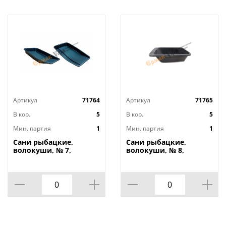
Артикул
71764
Артикул
71765
В кор.
5
В кор.
5
Мин. партия
1
Мин. партия
1
Сани рыбацкие,
Сани рыбацкие,
волокуши, № 7,
волокуши, № 8,
850*450*140 мм, Н.
710*440*223 мм, Н.
Челны, 1/1
Челны, 1/1