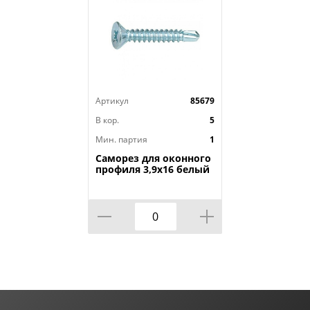
Артикул
85679
В кор.
5
Мин. партия
1
Саморез для оконного
профиля 3,9х16 белый
цинк сверло, 500шт, 1/