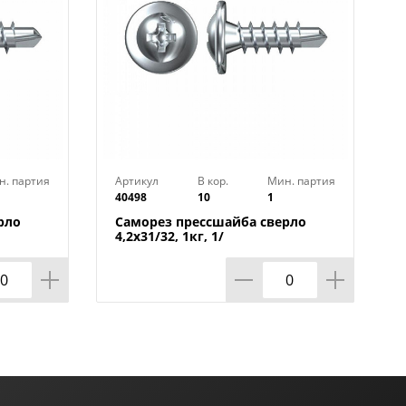
н. партия
Артикул
В кор.
Мин. партия
40498
10
1
рло
Саморез прессшайба сверло
4,2х31/32, 1кг, 1/