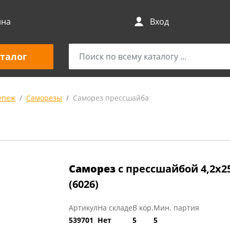
ина
Вход
талог
епеж
Саморезы
Саморез прессшайба
Саморез
с прессшайбой 4,2х2
(6026)
Артикул
На складе
В кор.
Мин. партия
539701
Нет
5
5