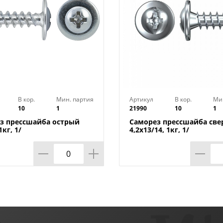
В кор.
Мин. партия
Артикул
В кор.
Ми
10
1
21990
10
1
з прессшайба острый
Саморез прессшайба све
1кг, 1/
4,2х13/14, 1кг, 1/