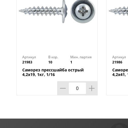
Артикул
В кор.
Мин. партия
Артикул
21983
10
1
21986
Саморез прессшайба острый
Саморе
4,2х19, 1кг, 1/16
4,2х41, 