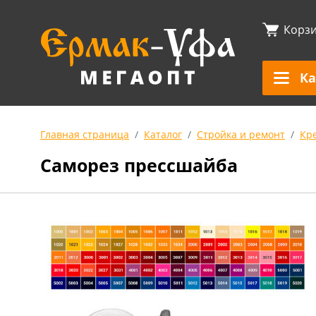
Корз
Ка
Главная страница
Каталог
Стройка и ремонт
Кр
Саморез прессшайба