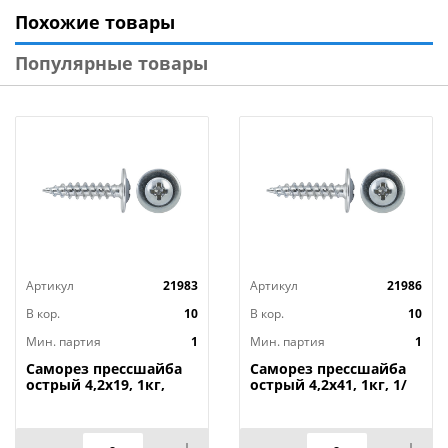
не требуют предварительного сверления отверстия.
Похожие товары
Технические характеристики
:
Популярные товары
Тип: Саморез со сверлом с прессшайбой
Фасовка, кг: 1
Диаметр, мм: 4,2
Длина, мм: 16
Материал: Оцинкованная сталь
Страна изготовитель: Россия
Артикул
21983
Артикул
21986
В кор.
10
В кор.
10
Мин. партия
1
Мин. партия
1
Саморез прессшайба
Саморез прессшайба
острый 4,2х19, 1кг,
острый 4,2х41, 1кг, 1/
1/16