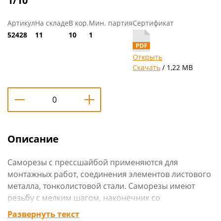
1/10
Артикул
На складе
В кор.
Мин. партия
Сертификат
52428
11
10
1
Открыть
Скачать
/ 1,22 MB
Описание
Саморезы с прессшайбой применяются для
монтажных работ, соединения элементов листового
металла, тонколистовой стали. Саморезы имеют
резьбу с мелким шагом, наконечник со
способностью просверливания до 0.9мм. Саморезы
Развернуть текст