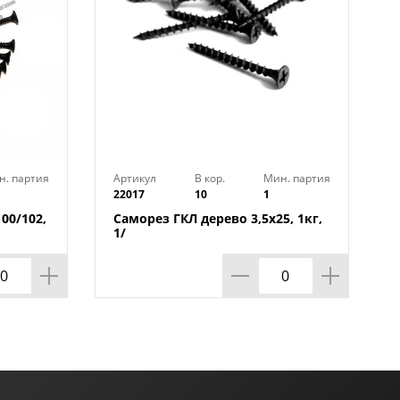
н. партия
Артикул
В кор.
Мин. партия
22017
10
1
00/102,
Саморез ГКЛ дерево 3,5х25, 1кг,
1/