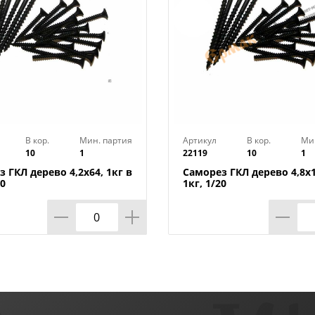
В кор.
Мин. партия
Артикул
В кор.
Ми
10
1
22119
10
1
 ГКЛ дерево 4,2х64, 1кг в
Саморез ГКЛ дерево 4,8х1
20
1кг, 1/20