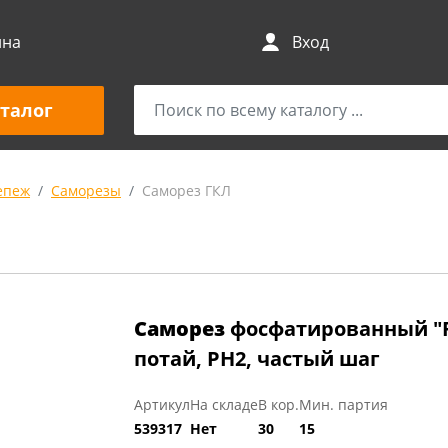
ина
Вход
талог
епеж
Саморезы
Саморез ГКЛ
Саморез
фосфатированный "FI
потай, PH2, частый шаг
Артикул
На складе
В кор.
Мин. партия
539317
Нет
30
15