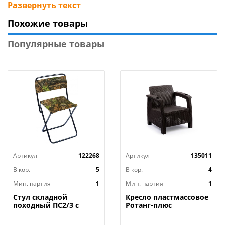
труба стальная Ø38х1,2 мм; полимерное покрытие.
Развернуть текст
Мягкий элемент: ткань 45% п/э – 55% хлопок,
Похожие товары
плотность 108-111г/м2, наполнитель мягкого
элемента "аэрофом" 50мм, наполнитель подушек –
Популярные товары
синтепон. Подушки – 2шт. Основание сиденья - ткань
полипропиленовая. Тент: ткань с
водоотталкивающей отделкой 100% п/э плотность
80г/м2.
Артикул
122268
Артикул
135011
В кор.
5
В кор.
4
Мин. партия
1
Мин. партия
1
Стул складной
Кресло пластмассовое
походный ПС2/3 с
Ротанг-плюс
дубовыми листьями
730х700х790 мм без
НИКА, 1/5
подушек, мокко,