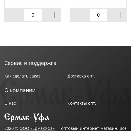
Размер упаковки : 41,6х30,6х6,8 см
морская волна
Цвет : Черный
Страна производства : Китай
Сервис и поддержка
Как сделать заказ
Доставка опт.
О компании
О нас
Контакты опт.
2020 ©
ООО «ЕрмакУфа»
— оптовый интернет-магазин. Все