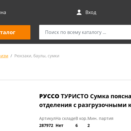
ина
Вход
талог
ризм
Рюкзаки, баулы, сумки
РУССО
ТУРИСТО Сумка поясна
отделения с разгрузочными 
Артикул
На складе
В кор.
Мин. партия
287972
Нет
6
2