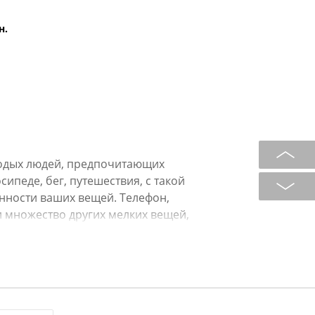
н.
лодых людей, предпочитающих
ипеде, бег, путешествия, с такой
нности ваших вещей. Телефон,
 множество других мелких вещей,
иях, закрывающихся на молнию, а за
но зафиксируется на поясе и