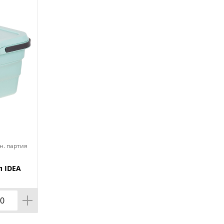
н. партия
л IDEA