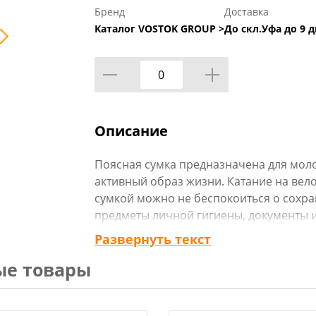
Бренд
Доставка
Каталог VOSTOK GROUP >
До скл.Уфа до 9 д
Описание
Поясная сумка предназначена для мо
активный образ жизни. Катание на велос
сумкой можно не беспокоиться о сохра
предметы личной гигиены, документы и
отлично разместятся в разных отделен
Развернуть текст
счет регулируемого ремня, сумка надеж
ые товары
никуда не денется.
Технические характеристики: