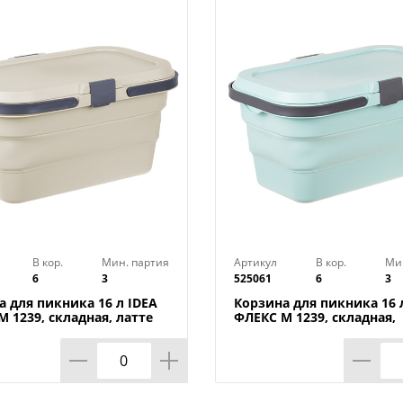
Тип товара : Сумка поясная
Бренд : РУССО ТУРИСТО
Вес в упаковке : 0,239 кг
Материал : Полиэстер
Размер упаковки : 24х12х6 см
Страна производства : Китай
В кор.
Мин. партия
Артикул
В кор.
Ми
6
3
525061
6
3
а для пикника 16 л IDEA
Корзина для пикника 16 
 1239, складная, латте
ФЛЕКС М 1239, складная,
морская волна