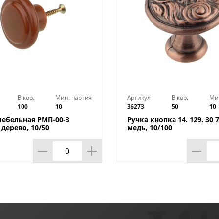
В кор.
Мин. партия
Артикул
В кор.
Ми
100
10
36273
50
10
мебельная РМП-00-3
Ручка кнопка 14. 129. 30 7
дерево, 10/50
медь, 10/100