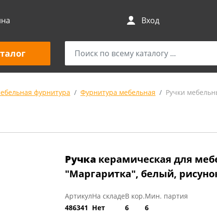
ина
Вход
талог
мебельная фурнитура
Фурнитура мебельная
Ручки мебельн
Ручка
керамическая для ме
"Маргаритка", белый, рисуно
Артикул
На складе
В кор.
Мин. партия
486341
Нет
6
6