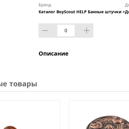
Бренд
Д
Каталог BoyScout HELP Банные штучки >
Д
Описание
ые товары