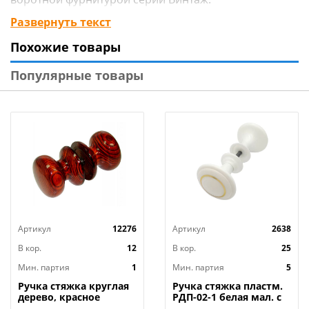
Развернуть текст
Похожие товары
Популярные товары
Технические характеристики:
Материал: Сталь
Цвет: Черный
Гарантия: Нет
Расстояние между креплениями: 147 мм
Основное свойство: Домарт
Транспортная упаковка: 1
Минимальная фасовка: 1
Артикул
12276
Артикул
2638
Вес (брутто): 0.24
Размер изделия: 30х184 мм
В кор.
12
В кор.
25
Индивидуальная упаковка : Хедер
Мин. партия
1
Мин. партия
5
Ручка стяжка круглая
Ручка стяжка пластм.
дерево, красное
РДП-02-1 белая мал. с
дерево, 1/24
кольцом, 5/25