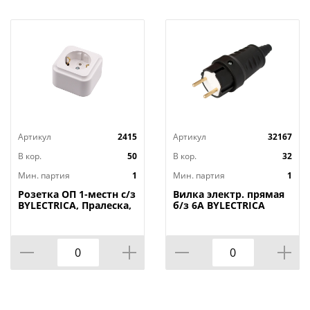
Артикул
2415
Артикул
32167
В кор.
50
В кор.
32
Мин. партия
1
Мин. партия
1
Розетка ОП 1-местн с/з
Вилка электр. прямая
BYLECTRICA, Пралеска,
б/з 6А BYLECTRICA
РА16-254, БЕЛАЯ, 1/72
каучук В6-387,
Беларусь, 1/16/64