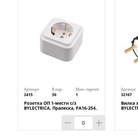
Артикул
В кор.
Мин. партия
Артикул
2415
50
1
32167
Розетка ОП 1-местн с/з
Вилка э
BYLECTRICA, Пралеска, РА16-254,
BYLECTR
БЕЛАЯ, 1/72
Беларус