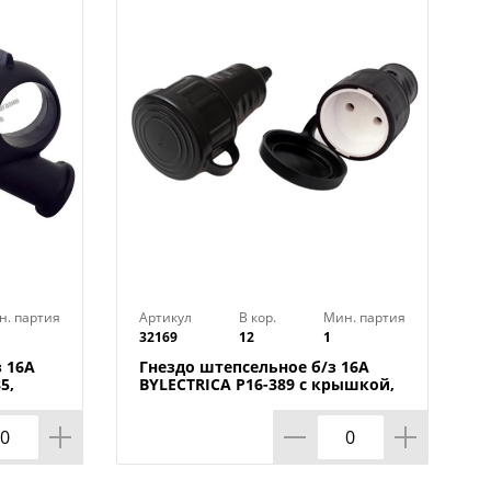
н. партия
Артикул
В кор.
Мин. партия
32169
12
1
з 16А
Гнездо штепсельное б/з 16А
5,
BYLECTRICA Р16-389 с крышкой,
Беларусь, 1/12/48