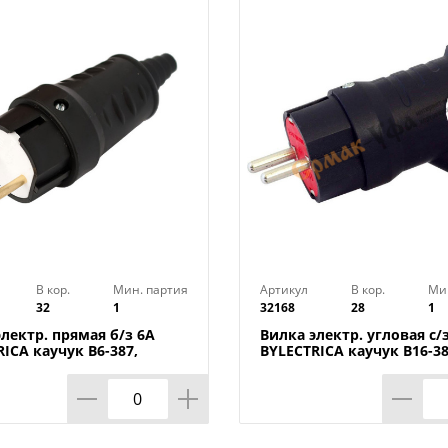
В кор.
Мин. партия
Артикул
В кор.
Ми
32
1
32168
28
1
лектр. прямая б/з 6А
Вилка электр. угловая с/
ICA каучук В6-387,
BYLECTRICA каучук В16-38
ь, 1/16/64
Беларусь, 1/14/56