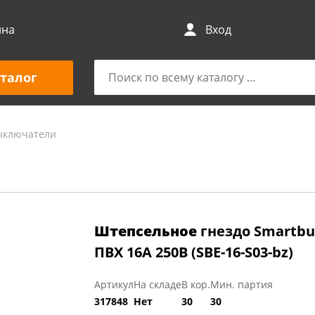
ина
Вход
талог
выключатели
Штепсельное
гнездо Smartbu
ПВХ 16A 250B (SBE-16-S03-bz)
Артикул
На складе
В кор.
Мин. партия
317848
Нет
30
30