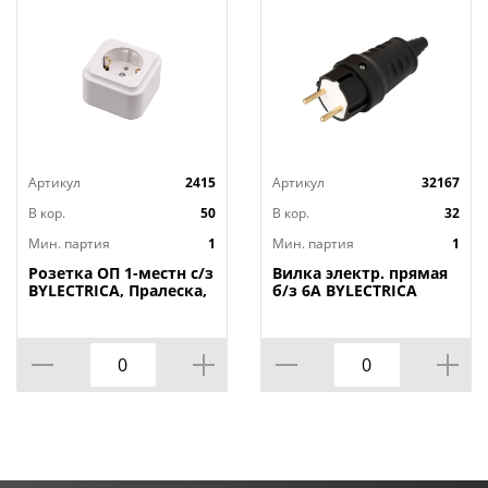
Артикул
2415
Артикул
32167
В кор.
50
В кор.
32
Мин. партия
1
Мин. партия
1
Розетка ОП 1-местн с/з
Вилка электр. прямая
BYLECTRICA, Пралеска,
б/з 6А BYLECTRICA
РА16-254, БЕЛАЯ, 1/72
каучук В6-387,
Беларусь, 1/16/64