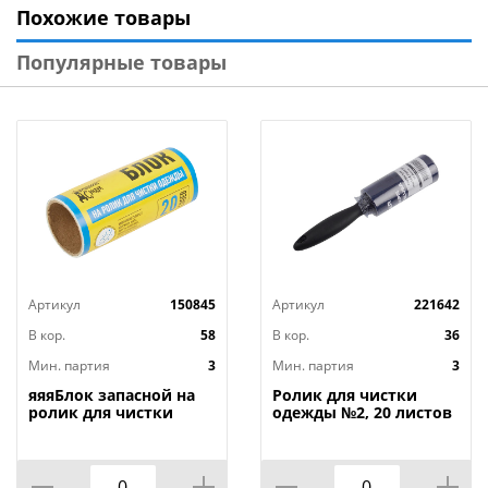
Похожие товары
Бренд: «Рыжий кот»
Страна-изготовитель: Россия
Популярные товары
Артикул
150845
Артикул
221642
В кор.
58
В кор.
36
Мин. партия
3
Мин. партия
3
яяяБлок запасной на
Ролик для чистки
ролик для чистки
одежды №2, 20 листов
одежды 20 слоев
3/12/240
Домашний сундук
ДС-193, 3/116