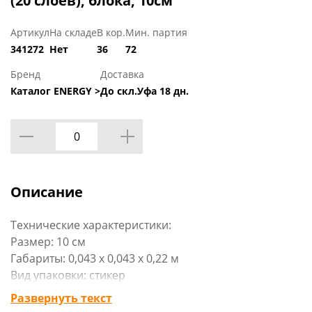
(20 слоев), блока, 10см
Артикул
На складе
В кор.
Мин. партия
341272
Нет
36
72
Бренд
Доставка
Каталог ENERGY >
До скл.Уфа 18 дн.
Описание
Технические характеристики:
Размер: 10 см
Габариты: 0,043 х 0,043 х 0,22 м
Вид упаковки: стикер
Материал изделия: пластик, бумага с клеящим слоем
Развернуть текст
Цвет: оранжевый