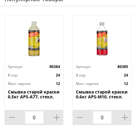
применению ЛКМ.
Технические характеристики
:
Тип: Растворитель
Объём: 1 л
Запах: Отсутствует (деароматизированный)
Цвет: Бесцветный
Бренд: ДЕОЛЬ
Артикул
80384
Артикул
80385
В кор.
24
В кор.
24
Мин. партия
12
Мин. партия
12
Смывка старой краски
Смывка старой краски
0,5кг APS-A77, стекл.
0,6кг APS-M10, стекл.
бутылка, 12/12
бутылка, 12/12