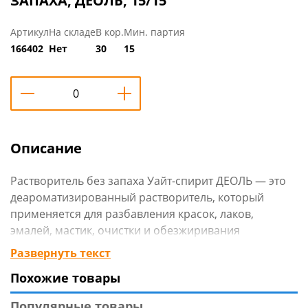
ЗАПАХА, ДЕОЛЬ, 15/15
Артикул
На складе
В кор.
Мин. партия
166402
Нет
30
15
Описание
Растворитель без запаха Уайт-спирит ДЕОЛЬ — это
деароматизированный растворитель, который
применяется для разбавления красок, лаков,
эмалей, мастик, очистки и обезжиривания
поверхностей и инструментов. Добавляется к
Развернуть текст
лакокрасочным материалам небольшими
Похожие товары
порциями, при перемешивании до нужной
консистенции в соответствии с инструкцией к
Популярные товары