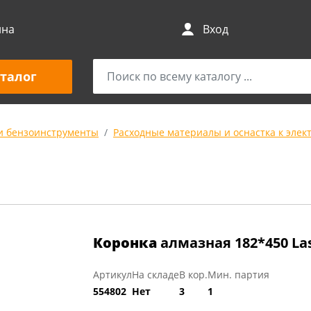
ина
Вход
талог
и бензоинструменты
Расходные материалы и оснастка к элек
Коронка
алмазная 182*450 Las
Артикул
На складе
В кор.
Мин. партия
554802
Нет
3
1