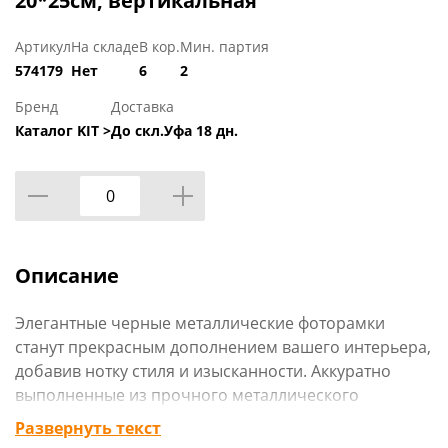
20*25см, вертикальная
Артикул
На складе
В кор.
Мин. партия
574179
Нет
6
2
Бренд
Доставка
Каталог KIT >
До скл.Уфа 18 дн.
Описание
Элегантные черные металлические фоторамки
станут прекрасным дополнением вашего интерьера,
добавив нотку стиля и изысканности. Аккуратно
выполненные из прочного металлического
профиля, они выгодно подчеркнут ваши любимые
Развернуть текст
фотографии, привлекая внимание своим