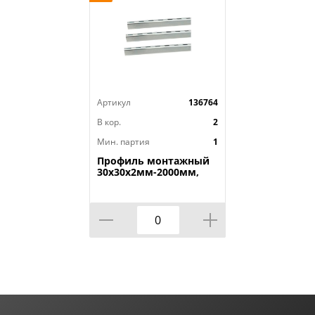
Артикул
136764
В кор.
2
Мин. партия
1
Профиль монтажный
30х30х2мм-2000мм,
элемент
металлоконструкцми,
VPG104, 1шт, 1/6, VIEIR